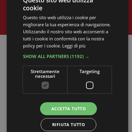
Questo sito web utilizza
cookie
ASCOLTACI ORA
Questo sito web utilizza i cookie per
CLICCA QUI
migliorare la tua esperienza di navigazione.
Utilizzando il nostro sito web acconsenti a
tutti i cookie in conformità con la nostra
I NOSTRI PODCAST
policy per i cookie.
Leggi di più
IN EVIDENZA
SHOW ALL PARTNERS
(1192) →
VEDI TUTTI I PODCAST
Strettamente
Targeting
necessari
ACCETTA TUTTO
RIFIUTA TUTTO