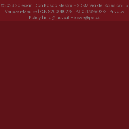
©2026 Salesiani Don Bosco Mestre – SDBM Via dei Salesiani, 15
Venezia-Mestre | C.F. 82000110278 | P.I. 02173980273 | Privacy
Policy | info@iusve.it – iusve@pec.it