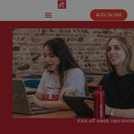
ACOLTA ORA
Kick-off week neo-immat