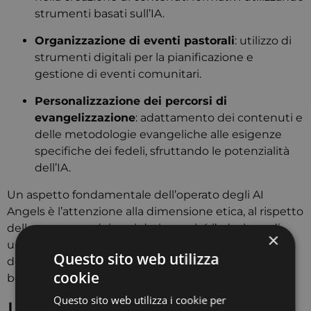
strumenti basati sull’IA.
Organizzazione di eventi pastorali
:
utilizzo di
strumenti digitali per la pianificazione e
gestione di eventi comunitari.
Personalizzazione dei percorsi di
evangelizzazione
:
adattamento dei contenuti e
delle metodologie evangeliche alle esigenze
specifiche dei fedeli, sfruttando le potenzialità
dell’IA.
Un aspetto fondamentale dell’operato degli AI
Angels è l’attenzione alla dimensione etica, al rispetto
della persona e dei suoi dati, nonché l’adozione di
×
una logica inclusiva.
Questo garantisce che l’uso
Questo sito web utilizza
dell’IA nelle attività pastorali sia sempre orientato al
cookie
bene comune e al rispetto dei valori cristiani.
​
Questo sito web utilizza i cookie per
Importanza per la