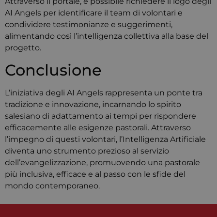
Attraverso il portale, è possibile richiedere il logo degli
funzioni
AI Angels per identificare il team di volontari e
correttam
condividere testimonianze e suggerimenti,
alimentando così l’intelligenza collettiva alla base del
progetto.
​
Conclusione
L’iniziativa degli AI Angels rappresenta un ponte tra
tradizione e innovazione, incarnando lo spirito
salesiano di adattamento ai tempi per rispondere
efficacemente alle esigenze pastorali.
Attraverso
l’impegno di questi volontari, l’Intelligenza Artificiale
diventa uno strumento prezioso al servizio
dell’evangelizzazione, promuovendo una pastorale
più inclusiva, efficace e al passo con le sfide del
mondo contemporaneo.