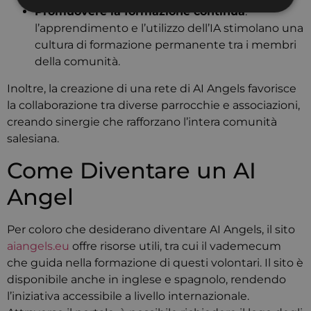
Promuovere la formazione continua
:
l’apprendimento e l’utilizzo dell’IA stimolano una
Strettamente necessari
Targeting
cultura di formazione permanente tra i membri
della comunità.
I cookie strettamente necessari consentono le
funzionalità principali del sito web come l'accesso
Inoltre, la creazione di una rete di AI Angels favorisce
dell'utente e la gestione dell'account. Il sito web non
può essere utilizzato correttamente senza i cookie
la collaborazione tra diverse parrocchie e associazioni,
strettamente necessari.
creando sinergie che rafforzano l’intera comunità
Provider
/
salesiana.
Nome
Scadenza
Descrizio
Dominio
Come Diventare un AI
CookieScriptConsent
4
Questo co
CookieScript
settimane
viene
www.cuberadio.it
2 giorni
utilizzato 
Angel
servizio
Cookie-
Script.co
ricordare 
Per coloro che desiderano diventare AI Angels, il sito
preferenze
consenso 
aiangels.eu
offre risorse utili, tra cui il vademecum
cookie de
visitatori.
che guida nella formazione di questi volontari.
Il sito è
necessari
disponibile anche in inglese e spagnolo, rendendo
il banner 
cookie di
l’iniziativa accessibile a livello internazionale.
Cookie-
Script.co