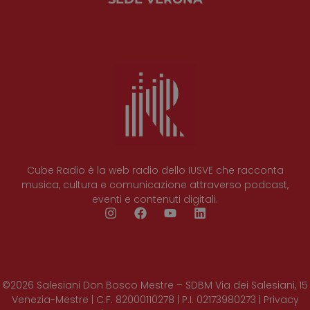
Provider
/
Nome
Scadenza
Descrizio
Dominio
CookieScriptConsent
4
Questo co
CookieScript
settimane
viene
www.cuberadio.it
2 giorni
utilizzato 
servizio
Cookie-
Script.co
ricordare 
preferenze
consenso 
cookie de
visitatori.
necessari
il banner 
Cube Radio è la web radio dello IUSVE che racconta
cookie di
musica, cultura e comunicazione attraverso podcast,
Cookie-
Script.co
eventi e contenuti digitali.
funzioni
correttam
©2026 Salesiani Don Bosco Mestre – SDBM Via dei Salesiani, 15
Venezia-Mestre | C.F. 82000110278 | P.I. 02173980273 | Privacy