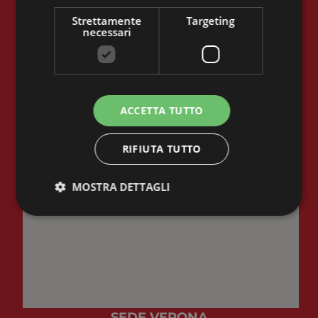
Strettamente
Targeting
SEDE MESTRE
necessari
ACCETTA TUTTO
RIFIUTA TUTTO
MOSTRA DETTAGLI
Strettamente necessari
Targeting
I cookie strettamente necessari consentono le
funzionalità principali del sito web come l'accesso
dell'utente e la gestione dell'account. Il sito web non
può essere utilizzato correttamente senza i cookie
SEDE VERONA
strettamente necessari.