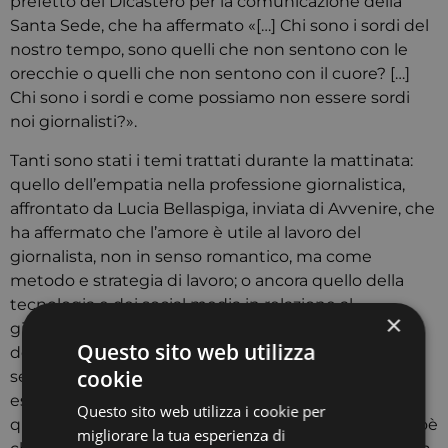
prefetto del Dicastero per la comunicazione della
Santa Sede, che ha affermato «[…] Chi sono i sordi del
nostro tempo, sono quelli che non sentono con le
orecchie o quelli che non sentono con il cuore? […]
Chi sono i sordi e come possiamo non essere sordi
noi giornalisti?».
Tanti sono stati i temi trattati durante la mattinata:
quello dell’empatia nella professione giornalistica,
affrontato da Lucia Bellaspiga, inviata di Avvenire, che
ha affermato che l’amore è utile al lavoro del
giornalista, non in senso romantico, ma come
metodo e strategia di lavoro; o ancora quello della
tecnologia e dei social media in relazione al
×
giornalismo, esposto da Fabio Bolzetta, Presidente
Questo sito web utilizza
dell’associazione Weca, il quale ha lanciato la
cookie
seguente provocazione: «[…] È possibile che, per
esempio, nelle notizie pubblicate, anche online,
Questo sito web utilizza i cookie per
questo modifichi anche il processo di selezione e cioè
migliorare la tua esperienza di