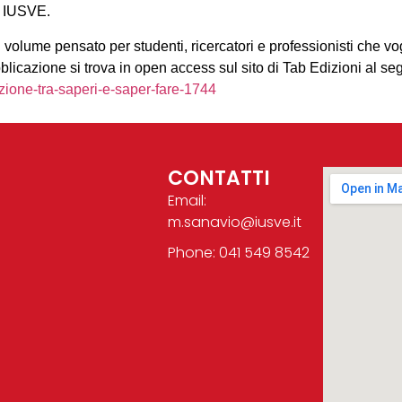
ta IUSVE.
 volume pensato per studenti, ricercatori e professionisti che v
licazione si trova in open access sul sito di Tab Edizioni al seg
zione-tra-saperi-e-saper-fare-1744
CONTATTI
Email:
m.sanavio@iusve.it
Phone: 041 549 8542