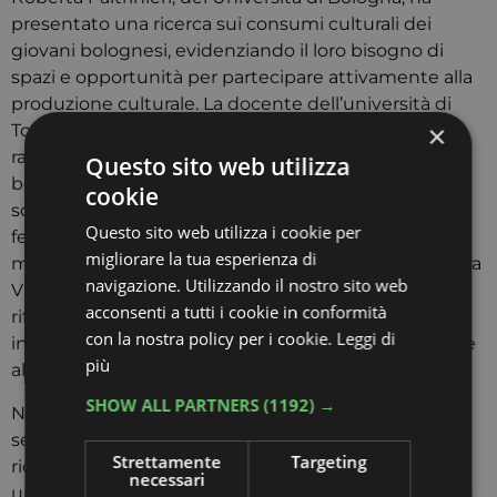
presentato una ricerca sui consumi culturali dei
giovani bolognesi, evidenziando il loro bisogno di
spazi e opportunità per partecipare attivamente alla
produzione culturale. La docente dell’università di
×
Torino, Gabriella Taddeo ha invece affrontato il
rapporto tra algoritmi, piattaforme digitali e
Questo sito web utilizza
benessere sociale, ha affrontato il tema relativo al
cookie
social media ban per i minori e sottolineando come
Questo sito web utilizza i cookie per
fenomeni quali le fake news, misoginia online e
migliorare la tua esperienza di
manosfera abbiano radici sociali più profonde. Debora
navigazione. Utilizzando il nostro sito web
Viviani dell’università di Verona ha infine fatto una
acconsenti a tutti i cookie in conformità
riflessione sulla cultura del tatuaggi tra i giovani,
con la nostra policy per i cookie.
Leggi di
interpretandola come una espressione legata anche
più
alla costruzione dell’identità nei mondi digitali.
SHOW ALL PARTNERS
(1192) →
Nel pomeriggio il convegno è proseguito con sei
sessioni che parallelamente hanno coinvolto
Strettamente
Targeting
ricercatori e ricercatrici provenienti da numerose
necessari
università italiane e internazionali. Le sessioni hanno