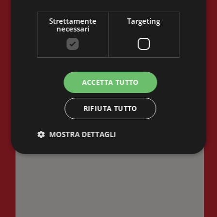
Strettamente
Targeting
necessari
SEDE MESTRE
ACCETTA TUTTO
RIFIUTA TUTTO
MOSTRA DETTAGLI
Strettamente necessari
Targeting
I cookie strettamente necessari consentono le
funzionalità principali del sito web come l'accesso
dell'utente e la gestione dell'account. Il sito web non
può essere utilizzato correttamente senza i cookie