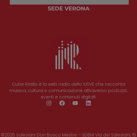
strettamente necessari.
SEDE VERONA
Provider
/
Nome
Scadenza
Descrizio
Dominio
CookieScriptConsent
4
Questo co
CookieScript
settimane
viene
www.cuberadio.it
2 giorni
utilizzato 
servizio
Cookie-
Script.co
ricordare 
preferenze
consenso 
cookie de
visitatori.
necessari
il banner 
cookie di
Cube Radio è la web radio dello IUSVE che racconta
Cookie-
musica, cultura e comunicazione attraverso podcast,
Script.co
funzioni
eventi e contenuti digitali.
correttam
©2026 Salesiani Don Bosco Mestre – SDBM Via dei Salesiani, 15