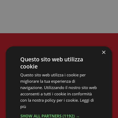
×
CONTATTI
Questo sito web utilizza
Email:
cookie
m.sanavio@iusve.it
Questo sito web utilizza i cookie per
Phone: 041 549 8542
migliorare la tua esperienza di
navigazione. Utilizzando il nostro sito web
acconsenti a tutti i cookie in conformità
con la nostra policy per i cookie.
Leggi di
più
SHOW ALL PARTNERS
(1192) →