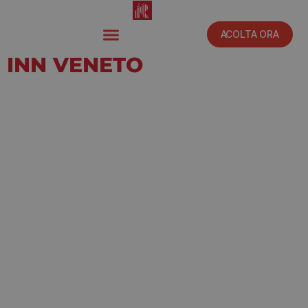
ACOLTA ORA
INN VENETO
Febbraio 4, 2019
2:44 pm