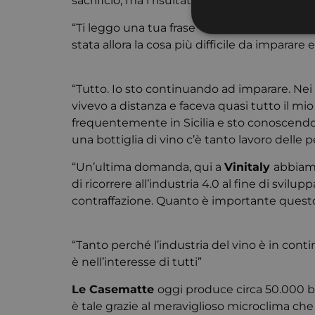
sacrificio, ma i risultati al momento sono ott
“Ti leggo una tua frase “
L’esperienza ha poc
stata allora la cosa più difficile da impar
“Tutto. Io sto continuando ad imparare. Nei 
I cookie strettamente
dell'account. Il sito
vivevo a distanza e faceva quasi tutto il m
frequentemente in Sicilia e sto conoscendo 
Nome
una bottiglia di vino c’è tanto lavoro delle 
CookieScriptConse
“Un’ultima domanda, qui a
Vinitaly
abbiamo
di ricorrere all’industria 4.0 al fine di svilu
contraffazione. Quanto è importante questo
“Tanto perché l’industria del vino è in con
è nell’interesse di tutti”
Le Casematte
oggi produce circa 50.000 bot
è tale grazie al meraviglioso microclima che 