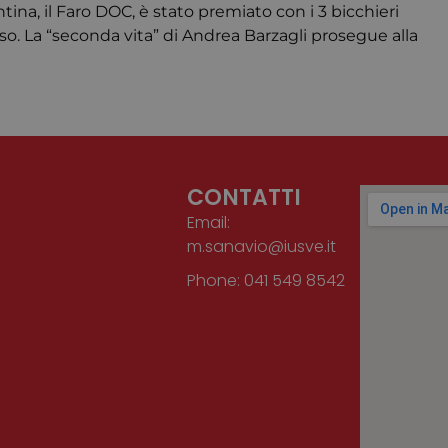
ntina, il Faro DOC, è stato premiato con i 3 bicchieri
 La “seconda vita” di Andrea Barzagli prosegue alla
CONTATTI
Email:
m.sanavio@iusve.it
Phone: 041 549 8542