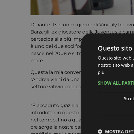
Durante il secondo giorno di Vinitaly ho avu
Barzagli, ex giocatore della Juventus e ca
partecipa alla più importante manifestazion
è uno dei due soci fondatori insieme al co
Questo sito 
nasce nel 2008 e si trova nella suggestiva lo
Questo sito web ut
mare.
nostro sito web ac
più
Questa la mia conversazione con Barzagli:
“Andrea vieni da una terra (la
Toscana
) stre
SHOW ALL PAR
settore vitivinicolo con una cantina in Sicili
Stre
“È accaduto grazie al mio socio che ho con
introdotto in questo mondo e mi ci ha fatt
nel tempo, fino a quando ci si è presentata 
ora sorge la nostra cantina. Si tratta di un
MOSTRA DET