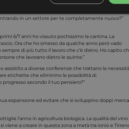
imi.”
o da insegnare se non viene vissuta con umiltà
”. Cos’è
are entrando in un settore per te completamente nuovo?”
Strettamente necessari
Targeting
primi 6/7 anni ho vissuto pochissimo la cantina. La
 necessari consentono le funzionalità principali del sito web come l'accesso dell'utente 
 web non può essere utilizzato correttamente senza i cookie strettamente necessari.
io socio. Ora che ho smesso da qualche anno però vado
sempre di più tutto il lavoro che c’è dietro. Ho capito c
Provider
/
Scadenza
Descrizione
Dominio
persone che lavorano dietro le quinte.”
nt
4
Questo cookie viene utilizzato dal servizio Cook
CookieScript
settimane
ricordare le preferenze di consenso sui cookie dei
www.cuberadio.it
 assistito a diverse conferenze che trattano la necessit
2 giorni
necessario che il banner dei cookie di Cookie-Sc
ppare etichette che eliminino le possibilità di
correttamente.
 progresso secondo il tuo pensiero?”
tinua espansione ed evitare che si sviluppino doppi merca
tiglie l’anno in agricoltura biologica. La qualità del vino
si viene a creare in questa zona a metà tra Ionio e Tirren