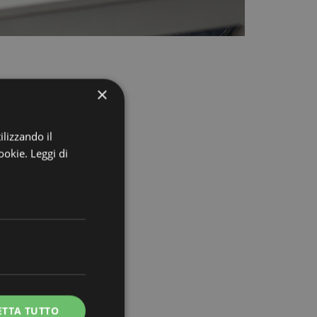
×
i
ilizzando il
cookie.
Leggi di
te
ETTA TUTTO