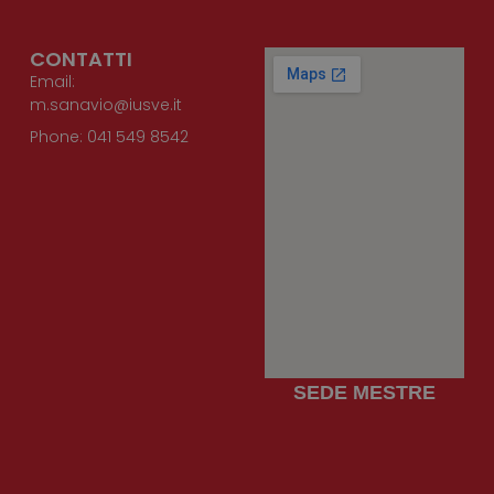
funzioni
correttam
CONTATTI
Email:
m.sanavio@iusve.it
Phone: 041 549 8542
SEDE MESTRE