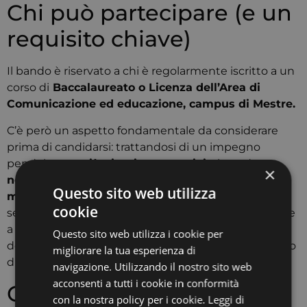
Chi può partecipare (e un
requisito chiave)
Il bando è riservato a chi è regolarmente iscritto a un
corso di
Baccalaureato o Licenza dell’Area di
Comunicazione ed educazione, campus di Mestre.
C’è però un aspetto fondamentale da considerare
prima di candidarsi: trattandosi di un impegno
pendolare su
più giorni consecutivi
, viene data
×
netta preferenza a chi risiede nell’area
Questo sito web utilizza
metropolitana di Venezia
. Non è un dettaglio
cookie
secondario: chi abita lontano avrà difficoltà oggettive
a garantire la presenza richiesta tutti i giorni
Questo sito web utilizza i cookie per
dell’evento, quindi la residenza in zona è un requisito
migliorare la tua esperienza di
di fatto determinante nella selezione.
navigazione. Utilizzando il nostro sito web
acconsenti a tutti i cookie in conformità
Cosa preparare per
con la nostra policy per i cookie.
Leggi di