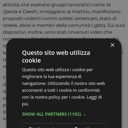
attività, che esaltano gruppi terroristici come Al
Qaeda e Daesh, inneggiano al martirio, manifestano
propositi violenti contro soldati americani, stato di
Israele, ebrei e membri della comunità Lgbtq. Sui suoi
dispositivi, inoltre, sono stati rinvenuti video che
mostrano le fasi della preparazione fisica tenuta dai
×
mujaheddin ed esercitazioni belliche, nonché
Questo sito web utilizza
iscrizioni a canali Telegram che contengono lezioni di
cookie
tecniche di combattimento e informazioni su dove
reperire armi acquistabili in bitcoin.
Questo sito web utilizza i cookie per
migliorare la tua esperienza di
Il mandato di arresto è stato emesso dalla Procura
navigazione. Utilizzando il nostro sito web
distrettuale antimafia di Venezia a seguito
acconsenti a tutti i cookie in conformità
dell’indagine condotta dalla Digos di Padova, con il
con la nostra policy per i cookie.
Leggi di
supporto della Direzione centrale della Polizia di
più
prevenzione. Ali Abdelli si trova ora agli arresti
domiciliari nella sua abitazione di Merlara, dove abita
SHOW ALL PARTNERS
(1192) →
insieme ai genitori.