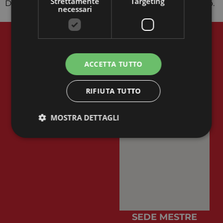
Strettamente
Targeting
Da Claudia Gallinaro, per Cube Radio Venezia, è tutto.
necessari
ACCETTA TUTTO
CONTATTI
Email:
m.sanavio@iusve.it
RIFIUTA TUTTO
Phone: 041 549 8542
MOSTRA DETTAGLI
Strettamente necessari
Targeting
I cookie strettamente necessari consentono le
funzionalità principali del sito web come l'accesso
dell'utente e la gestione dell'account. Il sito web non
può essere utilizzato correttamente senza i cookie
strettamente necessari.
SEDE MESTRE