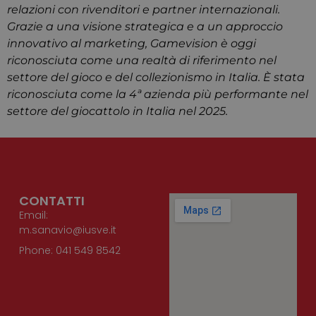
relazioni con rivenditori e partner internazionali.
dell'utente e la gestione dell'account. Il sito web non
può essere utilizzato correttamente senza i cookie
Grazie a una visione strategica e a un approccio
strettamente necessari.
innovativo al marketing, Gamevision è oggi
Provider
/
riconosciuta come una realtà di riferimento nel
Nome
Scadenza
Descrizio
Dominio
settore del gioco e del collezionismo in Italia. È stata
CookieScriptConsent
4
Questo co
CookieScript
riconosciuta come la 4ª azienda più performante nel
settimane
viene
www.cuberadio.it
2 giorni
utilizzato 
settore del giocattolo in Italia nel 2025.
servizio
Cookie-
Script.co
ricordare 
preferenze
consenso 
cookie de
visitatori.
necessari
CONTATTI
il banner 
Email:
cookie di
Cookie-
m.sanavio@iusve.it
Script.co
funzioni
Phone: 041 549 8542
correttam