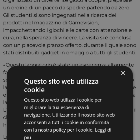
organizzato un divertente gioco a coppie: preparare
un ordine di un pacco da spedire partendo da zero.
Gli studenti si sono ingegnati nella ricerca dei
prodotti nel magazzino di Gamevision,
impacchettando i giochi e le carte con attenzione e
cura, nella speranza di vincere. La visita si è conclusa
con un piacevole pranzo offerto, durante il quale sono
stati distribuiti gadget in omaggio a tutti gli studenti.
«Questo laboratorio è stato un’esperienza altamente
×
formativa – afferma Elena Fortini, studentessa del
Questo sito web utilizza
secondo anno di Advertising e Marketing – Abbiamo
lavorato su un caso reale, ricco di sfaccettature nuove
cookie
e stimolanti, che ci ha permesso di mettere in pratica
Questo sito web utilizza i cookie per
la teoria studiata nei mesi precedenti.
migliorare la tua esperienza di
L’immedesimazione nei ruoli di un team d’agenzia e il
navigazione. Utilizzando il nostro sito web
clima di collaborazione creatosi nei quindici gruppi
acconsenti a tutti i cookie in conformità
hanno favorito la riuscita del progetto.»
con la nostra policy per i cookie.
Leggi di
più
La direzione dell’Area di comunicazione dello IUSVE