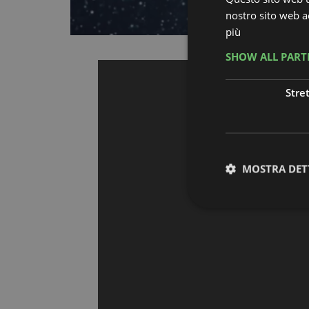
nostro sito web ac
più
SHOW ALL PAR
Stre
MOSTRA DET
I cookie strettamente
dell'account. Il sito
Nome