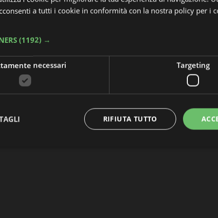
consenti a tutti i cookie in conformità con la nostra policy per i 
TNERS
(1192) →
ttamente necessari
Targeting
TAGLI
RIFIUTA TUTTO
ACC
Strettamente necessari
Targeting
 necessari consentono le funzionalità principali del sito web come l'accesso dell'utente 
 web non può essere utilizzato correttamente senza i cookie strettamente necessari.
Provider
/
Scadenza
Descrizione
Dominio