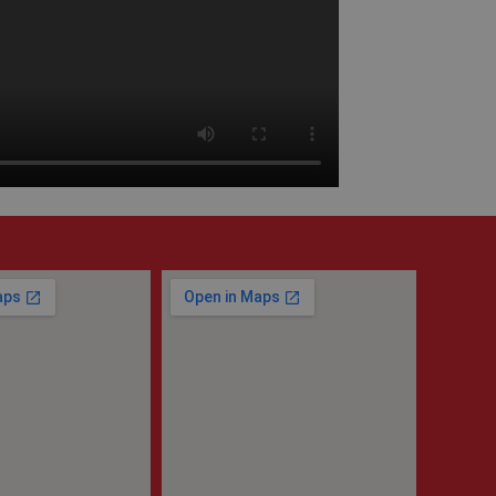
ie-Script.com per
 visitatori. È
ript.com funzioni