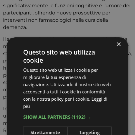
significativamente le funzioni cognitive e l’umore dei
partecipanti, offrendo nuove prospettive per
interventi non farmacologici nella cura della
demenza.
Il secondo studio, “
Oltretutto
”, esposto il 2 luglio, ha
×
mostrato i risultati di un intervento esperienziale per
Questo sito web utilizza
studenti universitari che integra narrazione simbolica,
cookie
psicodramma e danza movimento terapia. I risultati
hanno evidenziato miglioramenti significativi nella
Questo sito web utilizza i cookie per
percezione corporea e nella consapevolezza di sé,
migliorare la tua esperienza di
sottolineando l’importanza di percorsi integrati
navigazione. Utilizzando il nostro sito web
mente-corpo nella promozione del benessere
acconsenti a tutti i cookie in conformità
psicologico in età evolutiva.
con la nostra policy per i cookie.
Leggi di
più
Infine, “La
Mente del Musicista
” ha proposto
un’analisi approfondita delle differenze cognitive tra
SHOW ALL PARTNERS
(1192) →
musicisti e non musicisti attraverso il test di
Rorschach, rivelando una maggiore capacità
Strettamente
Targeting