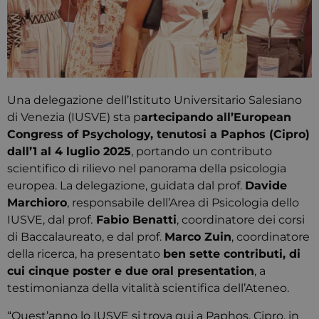
Una delegazione dell’Istituto Universitario Salesiano
di Venezia (IUSVE) sta p
artecipando all’European
Congress of Psychology, tenutosi a Paphos (Cipro)
dall’1 al 4 luglio 2025
, portando un contributo
scientifico di rilievo nel panorama della psicologia
europea. La delegazione, guidata dal prof.
Davide
Marchioro
, responsabile dell’Area di Psicologia dello
IUSVE, dal prof.
Fabio Benatti
, coordinatore dei corsi
di Baccalaureato, e dal prof.
Marco Zuin
, coordinatore
della ricerca, ha presentato
ben sette contributi, di
cui cinque poster e due oral presentation
, a
testimonianza della vitalità scientifica dell’Ateneo.
“Quest’anno lo IUSVE si trova qui a Paphos, Cipro, in