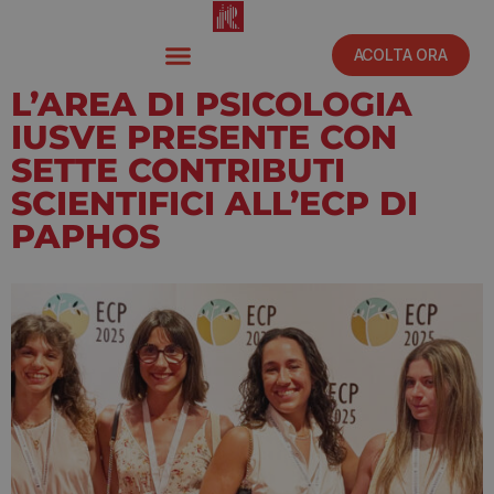
ACOLTA ORA
L’AREA DI PSICOLOGIA
IUSVE PRESENTE CON
SETTE CONTRIBUTI
SCIENTIFICI ALL’ECP DI
PAPHOS
Luglio 2, 2025
3:45 pm