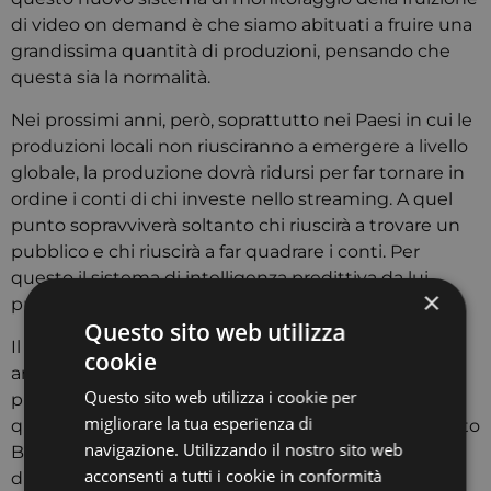
di video on demand è che siamo abituati a fruire una
grandissima quantità di produzioni, pensando che
questa sia la normalità.
Nei prossimi anni, però, soprattutto nei Paesi in cui le
produzioni locali non riusciranno a emergere a livello
globale, la produzione dovrà ridursi per far tornare in
ordine i conti di chi investe nello streaming. A quel
punto sopravviverà soltanto chi riuscirà a trovare un
pubblico e chi riuscirà a far quadrare i conti. Per
questo il sistema di intelligenza predittiva da lui
×
presentato potrà essere utile in ottica previsionale.
Questo sito web utilizza
Il sistema presentato da Bernocchi tornerà utile
cookie
anche per verificare se i dati ufficiali dichiarati dalle
Questo sito web utilizza i cookie per
piattaforme corrispondono alla realtà. «È utile in
migliorare la tua esperienza di
questo senso proprio vedere i numeri – ha specificato
navigazione. Utilizzando il nostro sito web
Bernocchi – vedere quello che abbiamo a
acconsenti a tutti i cookie in conformità
disposizione e da questi numeri capire cosa