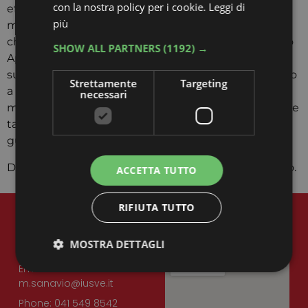
con la nostra policy per i cookie.
Leggi di
effettivamente funziona e cosa no e non basarci
più
magari su impressioni. Ecco, per esempio, una cosa
che mi viene da dire è che molto spesso tanti citano
SHOW ALL PARTNERS
(1192) →
Apple TV come un esempio di piattaforma di
successo con prodotti che piacciono, ma se andiamo
Strettamente
Targeting
a vedere i numeri, in realtà, questo gradimento è
necessari
molto più critico che di pubblico e questa è una delle
tante cose che ci fanno capire i numeri, andandoli a
guardare».
Da Claudia Gallinaro, per Cube Radio Venezia, è tutto.
ACCETTA TUTTO
RIFIUTA TUTTO
MOSTRA DETTAGLI
CONTATTI
Email:
m.sanavio@iusve.it
Strettamente necessari
Targeting
Phone: 041 549 8542