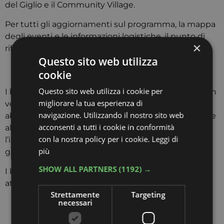
del Giglio e il Community Village.
Per tutti gli aggiornamenti sul programma, la mappa
degli eventi e le informazioni logistiche, il punto di
×
riferimento è il sito ufficiale della manifestazione:
Questo sito web utilizza
Sito Ufficiale:
cookie
https://www.luccacomicsandgames.com/
Questo sito web utilizza i cookie per
I biglietti per Lucca Comics & Games 2025 sono già in
migliorare la tua esperienza di
vendita. È possibile acquistare biglietti giornalieri e
navigazione. Utilizzando il nostro sito web
abbonamenti per più giorni. Si consiglia di procedere
acconsenti a tutti i cookie in conformità
all’acquisto online per evitare code e assicurarsi
con la nostra policy per i cookie.
Leggi di
l’ingresso, dato il numero limitato di accessi
più
giornalieri.
SHOW ALL PARTNERS
(1192) →
I biglietti possono essere acquistati principalmente
attraverso il circuito
TicketOne
:
Strettamente
Targeting
necessari
Acquista i biglietti su TicketOne:
https://www.ticketone.it/artist/lucca-comics-