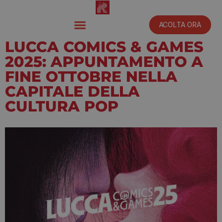
ACOLTA ORA
LUCCA COMICS & GAMES
2025: APPUNTAMENTO A
FINE OTTOBRE NELLA
CAPITALE DELLA
CULTURA POP
Ottobre 1, 2025
7:28 am