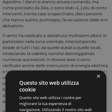
Agordino. I danni si stanno ancora contando, ma
come precisato da Zaia, ci sono stati «[…] più di cento
interventi, trenta case scoperchiate, dieci persone
che hanno subito, purtroppo, l’evacuazione dalle loro
abitazioni».
Il vento ha sradicato e abbattuto moltissimi alberi, in
particolare nella zona orientale, interrompendo
strade di tutti i tipi, da quelle statali a quelle locali,
intralciando la viabilità, nonché danneggiando
numerosi autoveicoli. In diverse aree si sono
verificate anche delle interruzioni di energia elettrica
e telecomunicazioni. Danni ingenti, dunque, sia per i
×
cittadini sia per gli agricoltori. «[…] Abbiamo i nostri
Questo sito web utilizza
tecnici della Regione – afferma Zaia – che stanno
cookie
facendo la conta dei danni sia sul fronte
dell’agricoltura, e quindi ambientale, che sul fronte
Questo sito web utilizza i cookie per
stradale».
migliorare la tua esperienza di
navigazione. Utilizzando il nostro sito web
In seguito a questi avvenimenti, il Presidente del