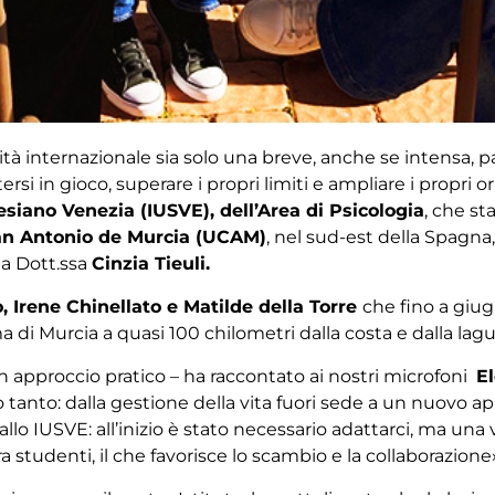
à internazionale sia solo una breve, anche se intensa, par
ersi in gioco, superare i propri limiti e ampliare i propri
lesiano Venezia (IUSVE), dell’Area di Psicologia
, che s
an Antonio de Murcia (UCAM)
, nel sud-est della Spagna
la Dott.ssa
Cinzia Tieuli.
 Irene Chinellato e Matilde della Torre
che fino a gi
i Murcia a quasi 100 chilometri dalla costa e dalla lagu
un approccio pratico – ha raccontato ai nostri microfoni
E
anto: dalla gestione della vita fuori sede a un nuovo app
lo IUSVE: all’inizio è stato necessario adattarci, ma una 
 studenti, il che favorisce lo scambio e la collaborazione