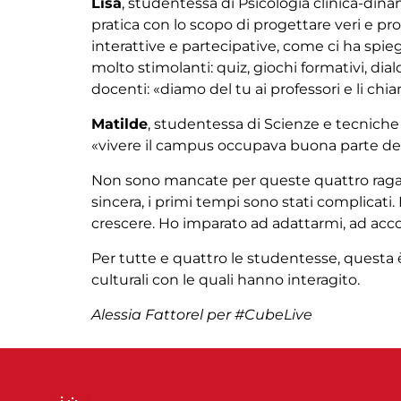
Lisa
, studentessa di Psicologia clinica-dinam
pratica con lo scopo di progettare veri e pr
interattive e partecipative, come ci ha spi
molto stimolanti: quiz, giochi formativi, dia
docenti: «diamo del tu ai professori e li ch
Matilde
, studentessa di Scienze e tecniche
«vivere il campus occupava buona parte dell
Non sono mancate per queste quattro ragazze 
sincera, i primi tempi sono stati complicat
crescere.
Ho imparato ad adattarmi, ad accog
Per tutte e quattro le studentesse, questa è
culturali con le quali hanno interagito
.
Alessia Fattorel per #CubeLive