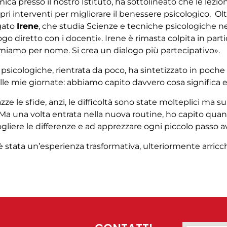
ica presso il nostro Istituto
,
ha sottolineato che le lez
opri interventi per migliorare il benessere psicologico.
Olt
egato
Irene
, che studia Scienze e tecniche psicologiche 
logo diretto con i docenti». Irene è rimasta colpita in part
iamiamo per nome. Si crea un dialogo più partecipativo».
 psicologiche
, rientrata da poco, ha sintetizzato in poche
e mie giornate: abbiamo capito davvero cosa significa e
le sfide, anzi, le difficoltà sono state molteplici ma su
i. Ma una volta entrata nella nuova routine, ho capito qu
liere le differenze e ad apprezzare ogni piccolo passo av
 stata un’esperienza trasformativa, ulteriormente arricch