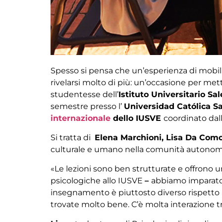
Spesso si pensa che un’esperienza di mobilit
rivelarsi molto di più: un’occasione per mett
studentesse dell’
Istituto Universitario Sa
semestre presso l’
Universidad Católica S
internazionale
dello IUSVE
coordinato dal
Si tratta di
Elena Marchioni, Lisa Da Como,
culturale e umano nella comunità autonoma d
«L
e lezioni sono ben strutturate e offrono 
psicologiche allo IUSVE
–
abbiamo imparato t
insegnamento è piuttosto diverso rispetto al
trovate molto bene. C’è molta interazione tra