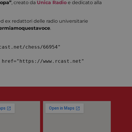
ropa”
, creato da
Unica Radio
e dedicato alla
ed ex redattori delle radio universitarie
ie-Script.com per
 visitatori. È
ermiamoquestavoce
.
ript.com funzioni