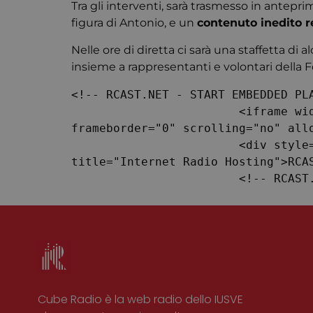
Tra gli interventi, sarà trasmesso in antepri
figura di Antonio, e un
contenuto inedito r
Nome
Nelle ore di diretta ci sarà una staffetta di 
CookieScriptConse
insieme a rappresentanti e volontari della 
<!-- RCAST.NET - START EMBEDDED PLA
			<iframe width="100%" height="90" src="https://players.rcast.net/chess/66954" 
frameborder="0" scrolling="no" allo
			<div style="overflow:hidden; height:0px; width:0px;"><a href="https://www.rcast.net" 
title="Internet Radio Hosting">RCAS
			<!-- RCA
Cube Radio è la web radio dello IUSVE