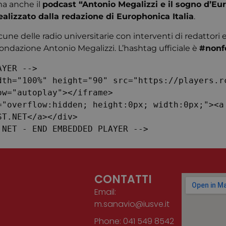
ma anche il
podcast “Antonio Megalizzi e il sogno d’Eu
Provider
/
ealizzato dalla redazione di Europhonica Italia
.
Scadenza
Descrizione
Dominio
alcune delle radio universitarie con interventi di redattori 
nt
4
Questo cookie viene utilizzato dal servizio Cook
CookieScript
settimane
ricordare le preferenze di consenso sui cookie dei
www.cuberadio.it
Fondazione Antonio Megalizzi. L’hashtag ufficiale è
#nonf
2 giorni
necessario che il banner dei cookie di Cookie-Sc
correttamente.
YER --> 

w="autoplay"></iframe> 

T.NET</a></div>

ST.NET - END EMBEDDED PLAYER -->
CONTATTI
Email:
m.sanavio@iusve.it
Phone: 041 549 8542