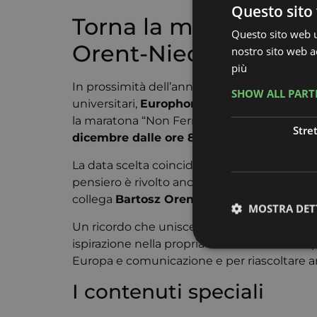
Questo sito 
Torna la maratona rad
Questo sito web ut
Orent-Niedzielski e tu
nostro sito web ac
più
In prossimità dell’anniversario dell’
attentat
SHOW ALL PAR
universitari,
Europhonica Italia
, il format 
la maratona “Non Fermiamo Questa Voce”, che
Stre
dicembre dalle ore 8:00 alle ore 18:00
.
La data scelta coincide con il giorno della 
pensiero è rivolto anche a tutte le persone 
collega
Bartosz Orent-Niedzielski
.
MOSTRA DET
Un ricordo che unisce le tante voci di chi h
ispirazione nella propria vita. Un’occasione p
Europa e comunicazione e per riascoltare an
I contenuti speciali
I cookie strettamente
dell'account. Il sito