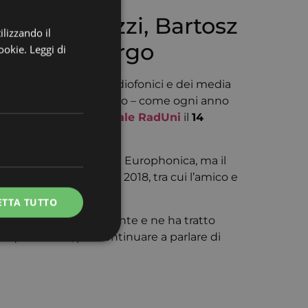
nio Megalizzi, Bartosz
ilizzando il
o di Strasburgo
cookie.
Leggi di
ione degli operatori radiofonici e dei media
Megalizzi
realizzeranno – come ogni anno
ie del
circuito nazionale RadUni
il
14
opeo e caporedattore di Europhonica, ma il
asburgo l’11 dicembre 2018, tra cui l’amico e
ETTA TUTTO
oro storie successivamente e ne ha tratto
in questi anni, per continuare a parlare di
e la gestione