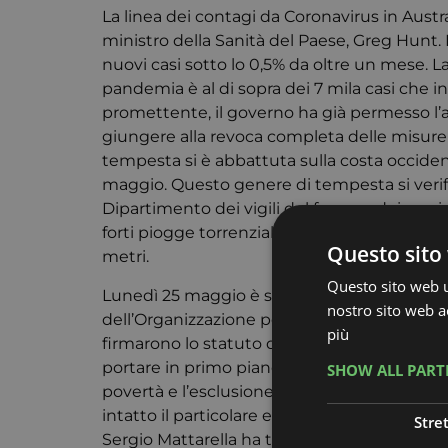
La linea dei contagi da Coronavirus in Austra
ministro della Sanità del Paese, Greg Hunt. L
nuovi casi sotto lo 0,5% da oltre un mese. La
pandemia è al di sopra dei 7 mila casi che i
promettente, il governo ha già permesso l’ape
giungere alla revoca completa delle misure 
tempesta si è abbattuta sulla costa occident
maggio. Questo genere di tempesta si verific
Dipartimento dei vigili del fuoco e dei serv
forti piogge torrenziali e raffiche di vento c
Questo sito 
metri.
Questo sito web ut
Lunedì 25 maggio è stata celebrata la Giorna
nostro sito web ac
dell’Organizzazione per l’Unità Africana del 
più
firmarono lo statuto di Addis Abeba, capitale 
portare in primo piano i problemi che affl
SHOW ALL PAR
povertà e l’esclusione sociale. In più si vuo
intatto il particolare e ricco ecosistema afr
Stre
Sergio Mattarella ha tenuto un discorso in c