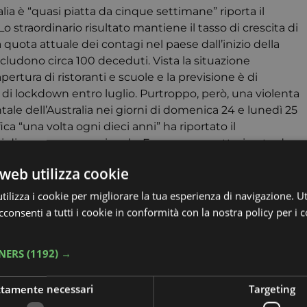
lia è “quasi piatta da cinque settimane” riporta il
o straordinario risultato mantiene il tasso di crescita di
 quota attuale dei contagi nel paese dall’inizio della
ncludono circa 100 deceduti. Vista la situazione
rtura di ristoranti e scuole e la previsione è di
di lockdown entro luglio. Purtroppo, però, una violenta
ale dell’Australia nei giorni di domenica 24 e lunedì 25
a “una volta ogni dieci anni” ha riportato il
izi di emergenza nazionale. Esse sono caratterizzate da
he toccano i 120 chilometri orari con onde alte fino a otto
web utilizza cookie
ilizza i cookie per migliorare la tua esperienza di navigazione. Ut
ta dell’Africa in onore della fondazione
consenti a tutti i cookie in conformità con la nostra policy per i 
1963, in cui 30 dei 32 stati indipendenti del continente
dell’Etiopia. L’obiettivo della ricorrenza è quello di
iggono quotidianamente l’esteso continente come la
TNERS
(1192) →
le stimolare la crescita di comunità locali per conservare
icano. Per l’occasione il presidente della Repubblica
ttamente necessari
Targeting
ui definisce l’Italia come “un partner convinto e