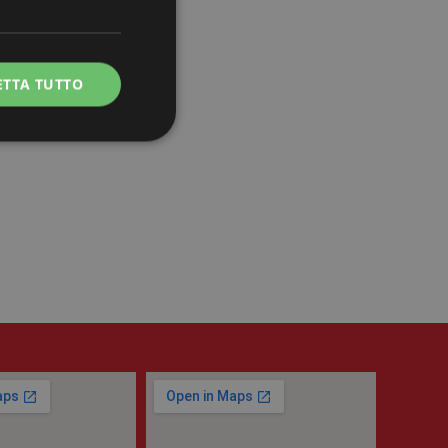
ETTA TUTTO
e la gestione
ie-Script.com per
 visitatori. È
ript.com funzioni