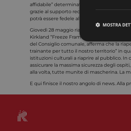
affidabile” determinato a portare avanti la
grazie al supporto reciproco e alla massima a
potrà essere fedele alla sua vocazione, storic
MOSTRA DET
Giovedì 28 maggio riapre il Centro Cultural
Kirkland “Freeze Frame, 60 anni di cinema”
del Consiglio comunale, afferma che la riaper
trainante per tutto il nostro territorio” in 
istituzioni culturali a riaprire al pubblico.
I cookie strettamente
assicurare la massima sicurezza degli ospiti
dell'account. Il sito
alla volta, tutte munite di mascherina. La m
Nome
E qui finisce il nostro angolo di news. Alla p
CookieScriptConse