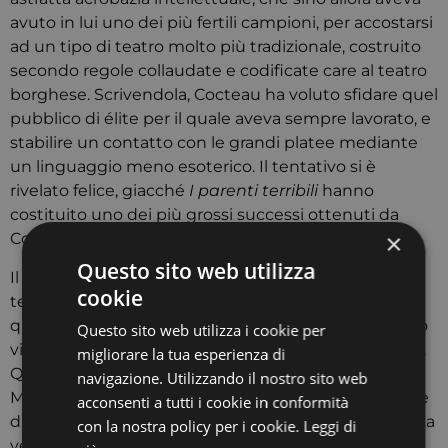
avuto in lui uno dei più fertili campioni, per accostarsi
ad un tipo di teatro molto più tradizionale, costruito
secondo regole collaudate e codificate care al teatro
borghese. Scrivendola, Cocteau ha voluto sfidare quel
pubblico di élite per il quale aveva sempre lavorato, e
stabilire un contatto con le grandi platee mediante
un linguaggio meno esoterico. Il tentativo si è
rivelato felice, giacché
I parenti terribili
hanno
costituito uno dei più grossi successi ottenuti da
×
Cocteau come autore drammatico.
Questo sito web utilizza
Il testo racconta la storia di una famiglia davvero
cookie
terribile, che vive reclusa in se stessa, avulsa da
qualsiasi stimolo esterno. Michel è un giovane uomo
Questo sito web utilizza i cookie per
viziato e amato morbosamente dalla madre Yvonne.
migliorare la tua esperienza di
Quando annuncia ai suoi genitori di amare
navigazione. Utilizzando il nostro sito web
Madeleine, la disperazione divora la donna, che teme
acconsenti a tutti i cookie in conformità
di perdere il figlio, mentre oscuri segreti sulla famiglia
con la nostra policy per i cookie.
Leggi di
vengono a galla. Con questo testo, da lui diretto e