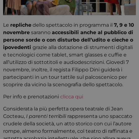
Le
repliche
dello spettacolo in programma il
7, 9 e 10
novembre
saranno
accessibili anche al pubblico di
persone sorde o con disturbo dell’udito e cieche o
ipovedenti
grazie alla dotazione di strumenti digitali
e tecnologici come tablet, smart glasses e cuffie e
all’utilizzo di sottotitoli e audiodescrizioni. Giovedì 7
novembre, inoltre, il regista Filippo Dini guiderà i
partecipanti in un tour tattile sul palcoscenico per
scoprire da vicino la scenografia dello spettacolo.
Per info e prenotazioni
clicca qui
Considerata la più perfetta opera teatrale di Jean
Cocteau,
I parenti terribili
rappresenta uno spaccato
crudele della società, un atto storico con cui l’autore
rompe, almeno formalmente, col teatro di raffinata e
astratta acrobazia intellettuale, che sino allora aveva