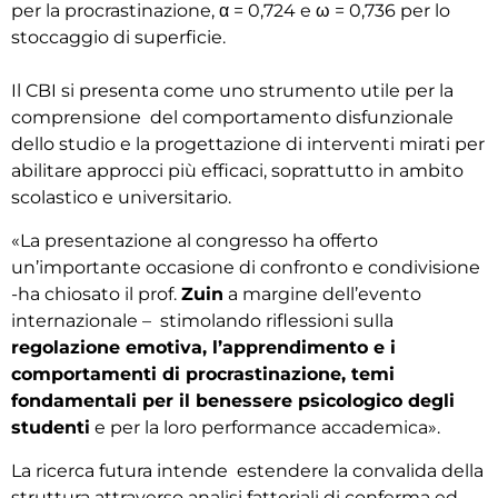
per la procrastinazione, α = 0,724 e ω = 0,736 per lo
stoccaggio di superficie.
Il CBI si
presenta come uno strumento utile per la
comprensione del
comportamento
disfunzionale
dello
studio
e
la progettazione di
interventi mirati per
abilitare
approcci
più efficaci, soprattutto in ambito
scolastico e
universitario.
«La presentazione al congresso ha offerto
un’importante occasione di confronto e condivisione
-ha chiosato il prof.
Zuin
a margine dell’evento
internazionale – stimolando riflessioni sulla
regolazione emotiva, l’apprendimento e i
comportamenti di procrastinazione, temi
fondamentali per il benessere psicologico degli
studenti
e per la loro performance accademica».
L
a ricerca futura
intende
estendere la convalida della
struttura attraverso analisi fattoriali di conferma ed