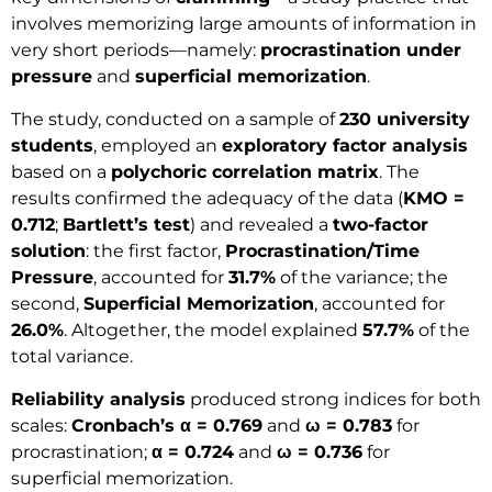
involves memorizing large amounts of information in
very short periods—namely:
procrastination under
pressure
and
superficial memorization
.
The study, conducted on a sample of
230 university
students
, employed an
exploratory factor analysis
based on a
polychoric correlation matrix
. The
results confirmed the adequacy of the data (
KMO =
0.712
;
Bartlett’s test
) and revealed a
two-factor
solution
: the first factor,
Procrastination/Time
Pressure
, accounted for
31.7%
of the variance; the
second,
Superficial Memorization
, accounted for
26.0%
. Altogether, the model explained
57.7%
of the
total variance.
Reliability analysis
produced strong indices for both
scales:
Cronbach’s α = 0.769
and
ω = 0.783
for
procrastination;
α = 0.724
and
ω = 0.736
for
superficial memorization.