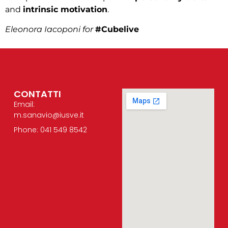
and
intrinsic motivation
.
Eleonora Iacoponi for
#Cubelive
CONTATTI
Email:
m.sanavio@iusve.it
Phone: 041 549 8542