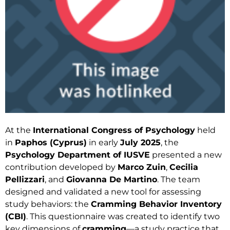
At the
International Congress of Psychology
held
in
Paphos (Cyprus)
in early
July 2025
, the
Psychology Department of IUSVE
presented a new
contribution developed by
Marco Zuin
,
Cecilia
Pellizzari
, and
Giovanna De Martino
. The team
designed and validated a new tool for assessing
study behaviors: the
Cramming Behavior Inventory
(CBI)
. This questionnaire was created to identify two
key dimensions of
cramming
—a study practice that