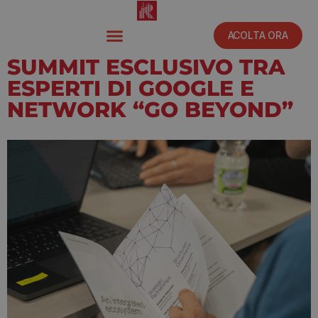
ACOLTA ORA
SUMMIT ESCLUSIVO TRA
ESPERTI DI GOOGLE E
NETWORK “GO BEYOND”
Febbraio 6, 2026
2:18 pm