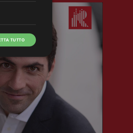
ETTA TUTTO
e la gestione
ie-Script.com per
 visitatori. È
ript.com funzioni