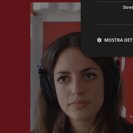
Stre
MOSTRA DET
I cookie strettamente
dell'account. Il sito
Nome
CookieScriptConse