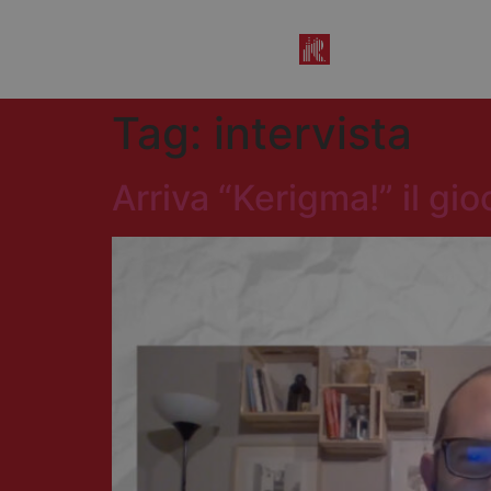
Tag:
intervista
Arriva “Kerigma!” il gio