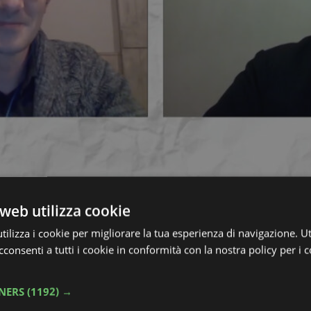
tion” _builder_version=”3.22″][et_pb_row admin_label=”row”
web utilizza cookie
on=”top_left” background_repeat=”repeat”][et_pb_column t
|||”][et_pb_text admin_label=”Text” _builder_version=”3.2
ilizza i cookie per migliorare la tua esperienza di navigazione. Ut
epeat=”repeat”] Se pensiamo all’immaginario dei giochi ch
consenti a tutti i cookie in conformità con la nostra policy per i 
e giocate all’ombra del campanile o le sfide a calcetto. Og
umera: Biologia della gentilez
TNERS
(1192) →