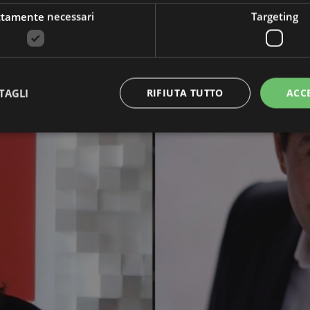
ttamente necessari
Targeting
TAGLI
RIFIUTA TUTTO
ACC
Strettamente necessari
Targeting
 necessari consentono le funzionalità principali del sito web come l'accesso dell'utente 
 web non può essere utilizzato correttamente senza i cookie strettamente necessari.
Provider
/
Scadenza
Descrizione
Dominio
nt
4
Questo cookie viene utilizzato dal servizio Cook
CookieScript
settimane
ricordare le preferenze di consenso sui cookie dei
www.cuberadio.it
2 giorni
necessario che il banner dei cookie di Cookie-Sc
correttamente.