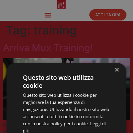
ACOLTA ORA
Tag:
training
Arriva Mux Training!
×
Questo sito web utilizza
cookie
Questo sito web utilizza i cookie per
migliorare la tua esperienza di
navigazione. Utilizzando il nostro sito web
acconsenti a tutti i cookie in conformità
con la nostra policy per i cookie.
Leggi di
Partecipa anche tu al nuovo corso proposto da Cube
più
Radio per diventare un operatore del digital audio.Una