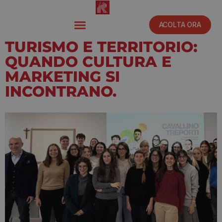
ACOLTA ORA
TURISMO E TERRITORIO:
QUANDO CULTURA E
MARKETING SI
INCONTRANO.
Dicembre 10, 2025
3:12 pm