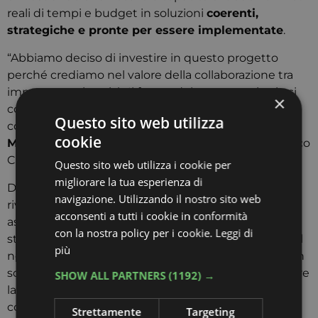
reali di tempi e budget in soluzioni
coerenti,
strategiche e pronte per essere implementate
.
“Abbiamo deciso di investire in questo progetto
perché crediamo nel valore della collaborazione tra
imprese e università. Il futuro del nostro territorio si
×
costruisce anche così: ascoltando i giovani e
Questo sito web utilizza
coinvolgendoli in sfide concrete”, ha dichiarato
cookie
Mattia Enzo
, presidente del Consorzio Parco Turistico
Cavallino-Treporti.
Questo sito web utilizza i cookie per
migliorare la tua esperienza di
Dal punto di vista degli studenti, l’esperienza si è
navigazione. Utilizzando il nostro sito web
rivelata tanto stimolante quanto formativa: “Un
acconsenti a tutti i cookie in conformità
aspetto che abbiamo particolarmente apprezzato è
con la nostra policy per i cookie.
Leggi di
stato quello di aver lavorato con realtà specifiche del
più
nostro territorio. Questo approccio ha permesso non
solo di applicare concetti teorici, ma anche di esaltare
SHOW ALL PARTNERS
(1192) →
la mia terra attraverso progetti mirati. La
collaborazione con un ente esterno è stata
Strettamente
Targeting