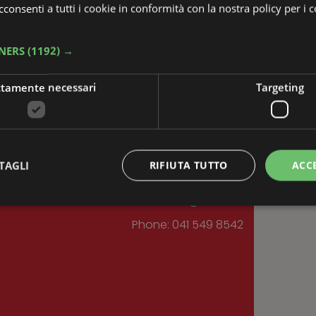
consenti a tutti i cookie in conformità con la nostra policy per i 
TNERS
(1192) →
ttamente necessari
Targeting
/et_pb_section]
CONTATTI
TAGLI
RIFIUTA TUTTO
ACC
Email:
m.sanavio@iusve.it
Phone: 041 549 8542
Strettamente necessari
Targeting
 necessari consentono le funzionalità principali del sito web come l'accesso dell'utente 
 web non può essere utilizzato correttamente senza i cookie strettamente necessari.
Provider
/
Scadenza
Descrizione
Dominio