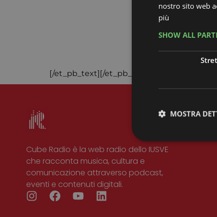
nostro sito web ac
più
SHOW ALL PAR
Stre
[/et_pb_text][/et_pb_column][/et_pb_row][
MOSTRA DET
Cube Radio è la web radio dello IUSVE
che racconta musica, cultura e
comunicazione attraverso podcast,
I cookie strettamente
eventi e contenuti digitali.
dell'account. Il sito
Nome