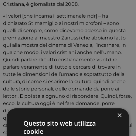
Cristiana, è giornalista dal 2008.
«I valori [che incarna il settimanale ndr] – ha
dichiarato Stimamiglio ai nostri microfoni – sono
quelli di sempre, come dicevamo adesso in questa
premiazione al maestro Zanussi che abbiamo fatto
qui alla mostra del cinema di Venezia, l’incarnare, in
qualche modo, i valori cristiani anche nell’umano.
Quindi parlare di tutto cristianamente vuol dire
parlare veramente di tutto e cercare di trovare in
tutte le dimensioni dell’umano e soprattutto della
cultura, di come si esprime la cultura, quindi anche
delle storie personali, delle domande da porre ai
lettori. E poi sta a ognuno di rispondere. Quindi, forse,
ecco, la cultura oggi è nel fare domande, porre
domande, non tanto nel dare la risposta. Quindi
×
questo è un po’ quello che dobbiamo fare sia sul
Questo sito web utilizza
cartaceo che […] nelle altre dinamiche, soprattutto sui
cookie
social».