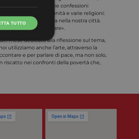
zia hanno sede moltissime confessioni
e vera tra varie comunità e varie religioni:
te anche della cultura nella nostra città.
ETTA TUTTO
come potrebbe funzionare».
del mese dedicato alla riflessione sul tema,
i utilizziamo anche l’arte, attraverso la
accontare e per parlare di pace, ma non solo,
riscatto nei confronti della povertà che,
e la gestione
ie-Script.com per
 visitatori. È
ript.com funzioni