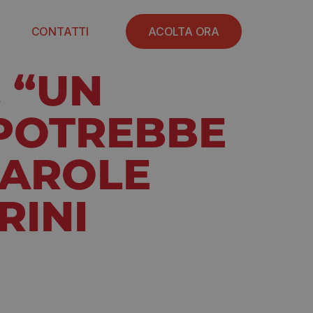
CONTATTI
ACOLTA ORA
, “UN
 POTREBBE
PAROLE
RINI