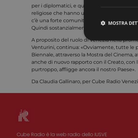
per i diplomatici, e quindi ha saputo, negli
religiose che hanno un ottimo rapporto tra lor
c’è una forte comunità ebraica, molto impeg
MOSTRA DET
Quindi sostanzialmente Venezia, già oggi,
A proposito del ruolo di Venezia nella promo
Venturini, continua: «Ovviamente, tutte le p
Biennale, attraverso la Mostra del Cinema, a
anche di nuovo rapporto con il Creato, con 
I cookie strettamente
purtroppo, affligge ancora il nostro Paese».
dell'account. Il sito
Da Claudia Gallinaro, per Cube Radio Venezia,
Nome
CookieScriptConse
Cube Radio è la web radio dello IUSVE