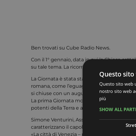
Ben trovati su Cube Radio News.
Con il 1° gennaio, data in cui la Chiesa catt
su tale tema. La ricorrenza, celebrata con ca
Questo sito 
La Giornata è stata stabilita da Papa Paolo 
Questo sito web ut
romana, come l’eguaglianza dei diritti dei ci
nostro sito web ac
si chiuse con un augurio e una preghiera per 
più
La prima Giornata mondiale della Pace fu celeb
potenti della Terra e a tutti gli uomini “di b
SHOW ALL PAR
Simone Venturini, Assessore alla Coesione soci
Stre
caratterizzano il capoluogo veneto.
«La città di Venezia – riferisce l’Assessore –