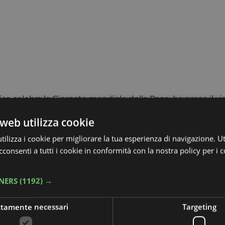
olica celebra la Giornata mondiale della Pace, ha preso il v
denza annuale, ha lo scopo di dedicare il primo giorno del
web utilizza cookie
VI, tramite un messaggio dell’8 dicembre 1967. Il Pontefice
ilizza i cookie per migliorare la tua esperienza di navigazione. Ut
ttadini, rivolse un appello affinché fosse stimolato un dia
consenti a tutti i cookie in conformità con la nostra policy per i 
la pace e per tutto ciò che essa può portare con sé, com
rata il 1° gennaio 1968. Da allora, ogni anno, il Pontefice 
uona volontà” un invito alla riflessione sul tema della pace
TNERS
(1192) →
ale della città di Venezia, ci ha fornito il suo punto di vi
ttamente necessari
Targeting
 da sempre è un ponte tra l’Oriente e l’Occidente: è stata 