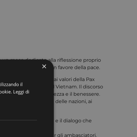
ia un mese dedicato alla riflessione proprio
×
l’anno alla preghiera in favore della pace.
, dopo alcuni rimandi ai valori della Pax
ilizzando il
logo circa la Guerra del Vietnam. Il discorso
cookie.
Leggi di
e la speranza, la sicurezza e il benessere.
diffonde a tutti i capi delle nazioni, ai
.
sta circa l’integrazione e il dialogo che
la porta per le merci, per gli ambasciatori,