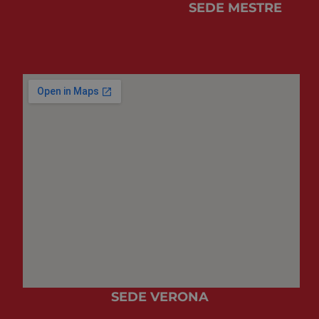
il banner 
SEDE MESTRE
cookie di
Cookie-
Script.co
funzioni
correttam
SEDE VERONA