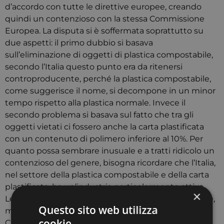
d’accordo con tutte le direttive europee, creando
quindi un contenzioso con la stessa Commissione
Europea. La disputa si è soffermata soprattutto su
due aspetti: il primo dubbio si basava
sull’eliminazione di oggetti di plastica compostabile,
secondo l’Italia questo punto era da ritenersi
controproducente, perché la plastica compostabile,
come suggerisce il nome, si decompone in un minor
tempo rispetto alla plastica normale. Invece il
secondo problema si basava sul fatto che tra gli
oggetti vietati ci fossero anche la carta plastificata
con un contenuto di polimero inferiore al 10%. Per
quanto possa sembrare inusuale e a tratti ridicolo un
contenzioso del genere, bisogna ricordare che l’Italia,
nel settore della plastica compostabile e della carta
plastificata, ha un’industria particolarmente attiva.
×
Le trattative si sono tenute per parecchie settimane,
Questo sito web utilizza
ma il ministro per la transizione ecologica Roberto
cookie
Cingolani è riuscito a togliere dagli oggetti vietati la