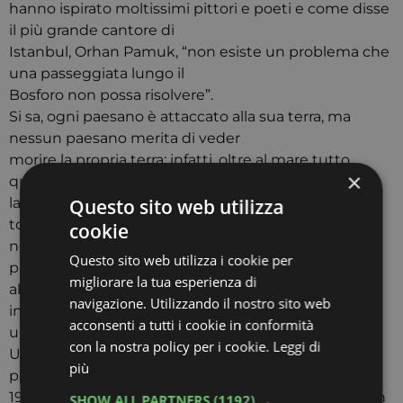
hanno ispirato moltissimi pittori e poeti e come disse
il più grande cantore di
Istanbul, Orhan Pamuk, “non esiste un problema che
una passeggiata lungo il
Bosforo non possa risolvere”.
Si sa, ogni paesano è attaccato alla sua terra, ma
nessun paesano merita di veder
morire la propria terra; infatti, oltre al mare tutto
×
questo si è espanso anche per i
Questo sito web utilizza
laghi e fiumi vicini, portando a galla tonnellate di
tonni, il pesce per cui la città era
cookie
nota. Le domande che sorgono è che questo
Questo sito web utilizza i cookie per
problema si possa estendere anche
migliorare la tua esperienza di
al mar Nero e al mar Egeo, se non curato in tempo;
navigazione. Utilizzando il nostro sito web
inoltre che questo distrugga
acconsenti a tutti i cookie in conformità
un pezzo di cultura.
con la nostra policy per i cookie.
Leggi di
Una volta questo mare era cristallino, ma pare i suoi
più
problemi siano iniziati nel
1989, quando è stato inserito un sistema di scarico in
SHOW ALL PARTNERS
(1192) →