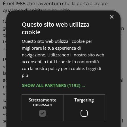
È nel 1988 che l’avventura che la porta a creare
qualcosa di spirituale ha inizio.
×
Già, perché è il giorno della festa di don Bosco, il 31
Questo sito web utilizza
gennaio, che Suor Lucie si trasferisce a Kinshasa, in un
cookie
quartiere che non presenta nulla a parte un pezzo di
Questo sito web utilizza i cookie per
terra di quattro ettari e una piccola casa, priva di
migliorare la tua esperienza di
acqua, elettricità e compagnia.
navigazione. Utilizzando il nostro sito web
Passo dopo passo e grazie ad un’organizzazione di
acconsenti a tutti i cookie in conformità
volontari, però, riesce a costruire “una scuola con
con la nostra policy per i cookie.
Leggi di
laboratorio di cucito, panetteria, scuola per
più
acconciatrici e diverse aule”, dove circa 3000 bambini
SHOW ALL PARTNERS
(1192) →
riescono finalmente a vedere l’opportunità di una
vita realizzata. In realtà, non solo bambini: la suora
Strettamente
Targeting
salesiana ha infatti aperto le porte a migliaia di
necessari
ragazze, ragazzi, persone di ogni età… Chiunque
volesse imparare, insomma; perché l’obiettivo è
sempre stato lo stesso: combattere l’analfabetismo. Il