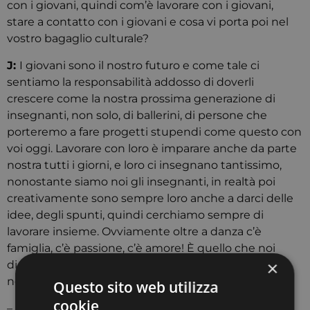
con i giovani, quindi com’è lavorare con i giovani,
stare a contatto con i giovani e cosa vi porta poi nel
vostro bagaglio culturale?
J:
I giovani sono il nostro futuro e come tale ci
sentiamo la responsabilità addosso di doverli
crescere come la nostra prossima generazione di
insegnanti, non solo, di ballerini, di persone che
porteremo a fare progetti stupendi come questo con
voi oggi. Lavorare con loro è imparare anche da parte
nostra tutti i giorni, e loro ci insegnano tantissimo,
nonostante siamo noi gli insegnanti, in realtà poi
creativamente sono sempre loro anche a darci delle
idee, degli spunti, quindi cerchiamo sempre di
lavorare insieme. Ovviamente oltre a danza c’è
famiglia, c’è passione, c’è amore! È quello che noi
×
diciamo di Dance For Fun, è la nostra famiglia, la
nostra family.
Questo sito web utilizza
cookie
– Hip Hop che non è solo uno stile di danza, ma una