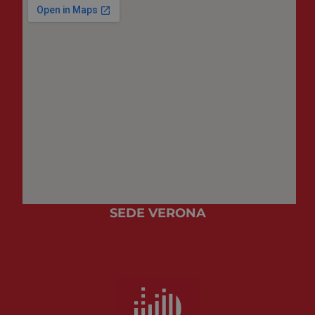
funzioni
correttam
SEDE VERONA