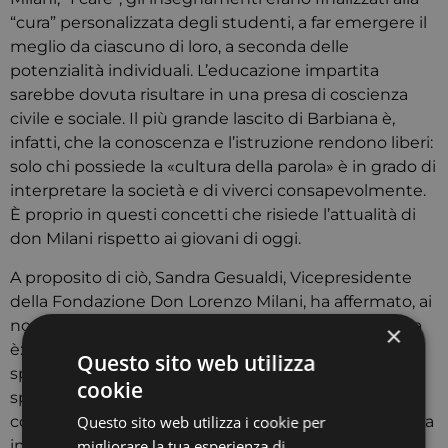
“cura” personalizzata degli studenti, a far emergere il
meglio da ciascuno di loro, a seconda delle
potenzialità individuali. L’educazione impartita
sarebbe dovuta risultare in una presa di coscienza
civile e sociale. Il più grande lascito di Barbiana è,
infatti, che la conoscenza e l’istruzione rendono liberi:
solo chi possiede la «cultura della parola» è in grado di
interpretare la società e di viverci consapevolmente.
È proprio in questi concetti che risiede l’attualità di
don Milani rispetto ai giovani di oggi.
A proposito di ciò, Sandra Gesualdi, Vicepresidente
della Fondazione Don Lorenzo Milani, ha affermato, ai
nostri microfoni, che l’attualità del prete di Barbiana
×
è: «Sicuramente la capacità di avere gli occhi
Questo sito web utilizza
spalancati sul mondo e riconoscere la realtà. Oggi
cookie
spesso e volentieri la realtà è filtrata, anche da
Questo sito web utilizza i cookie per
comunicazioni spesso esterne e superficiali. Barbiana
migliorare la tua esperienza di
insegna ad andare in profondità in tutte le cose che