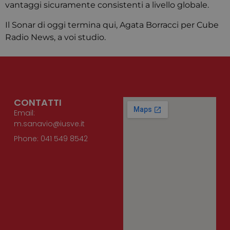
vantaggi sicuramente consistenti a livello globale.
necessari
il banner 
cookie di
Il Sonar di oggi termina qui, Agata Borracci per Cube
Cookie-
Script.co
Radio News, a voi studio.
funzioni
correttam
CONTATTI
Email:
m.sanavio@iusve.it
Phone: 041 549 8542