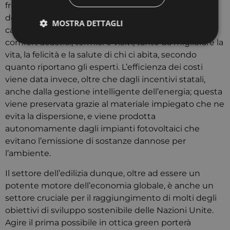
friendly forniscono una buona qualità dell’aria,
dell’acqua e una buona diminuzione di umidità e
MOSTRA DETTAGLI
campi elettromagnetici. I materiali donano poi
comfort acustici, termici e visivi, tanto da migliorare la
vita, la felicità e la salute di chi ci abita, secondo
Strettamente necessari
Targeting
quanto riportano gli esperti. L’efficienza dei costi
viene data invece, oltre che dagli incentivi statali,
I cookie strettamente necessari consentono le
anche dalla gestione intelligente dell’energia; questa
funzionalità principali del sito web come l'accesso
dell'utente e la gestione dell'account. Il sito web non
viene preservata grazie al materiale impiegato che ne
può essere utilizzato correttamente senza i cookie
evita la dispersione, e viene prodotta
strettamente necessari.
autonomamente dagli impianti fotovoltaici che
Provider
/
Nome
Scadenza
Descrizio
evitano l’emissione di sostanze dannose per
Dominio
l’ambiente.
CookieScriptConsent
4
Questo co
CookieScript
settimane
viene
www.cuberadio.it
2 giorni
utilizzato 
Il settore dell’edilizia dunque, oltre ad essere un
servizio
potente motore dell’economia globale, è anche un
Cookie-
Script.co
settore cruciale per il raggiungimento di molti degli
ricordare 
preferenze
obiettivi di sviluppo sostenibile delle Nazioni Unite.
consenso 
cookie de
Agire il prima possibile in ottica green porterà
visitatori.