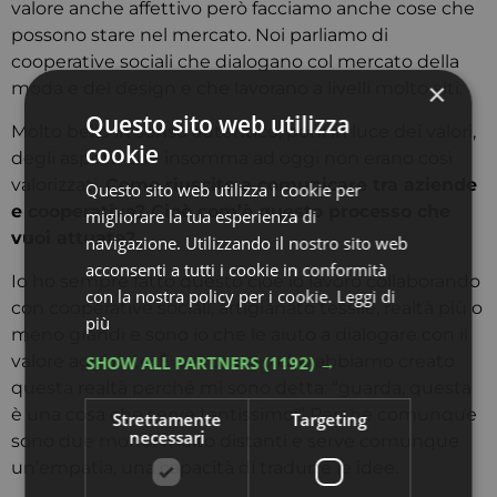
valore anche affettivo però facciamo anche cose che
possono stare nel mercato. Noi parliamo di
cooperative sociali che dialogano col mercato della
moda e del design e che lavorano a livelli molto alti.
Molto bello in senso autentico, poni in luce dei valori,
degli aspetti che insomma ad oggi non erano così
valorizzati.
Come riuscite a comunicare tra aziende
e cooperativa? Cioè com’è questo processo che
vuoi attuate?
Io ho sempre fatto questo cioè io lavoro collaborando
con cooperative sociali, artigianato tessile, realtà più o
meno grandi e sono io che le aiuto a dialogare con il
valore aggiunto. È per questo che abbiamo creato
questa realtà perché mi sono detta: “guarda, questa
è una cosa che serve tantissimo!” Perché comunque
sono due mondi molto distanti e serve comunque
un’empatia, una capacità di tradurre le idee.