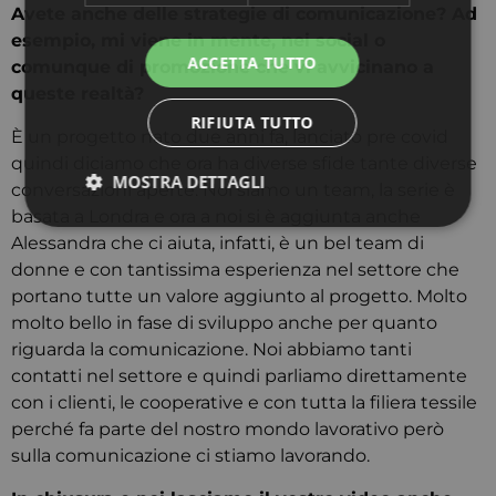
Avete anche delle strategie di comunicazione? Ad
esempio, mi viene in mente, nei social o
comunque di promozione che vi avvicinano a
queste realtà?
È un progetto nato due anni fa, lanciato pre covid
quindi diciamo che ora ha diverse sfide tante diverse
conversazioni aperte. Noi siamo un team, la serie è
basata a Londra e ora a noi si è aggiunta anche
Alessandra che ci aiuta, infatti, è un bel team di
donne e con tantissima esperienza nel settore che
portano tutte un valore aggiunto al progetto. Molto
molto bello in fase di sviluppo anche per quanto
riguarda la comunicazione. Noi abbiamo tanti
contatti nel settore e quindi parliamo direttamente
con i clienti, le cooperative e con tutta la filiera tessile
perché fa parte del nostro mondo lavorativo però
sulla comunicazione ci stiamo lavorando.