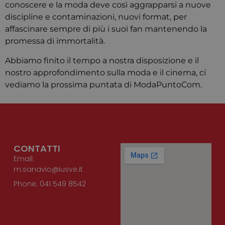
preferenze
conoscere e la moda deve così aggrapparsi a nuove
consenso 
cookie de
discipline e contaminazioni, nuovi format, per
visitatori.
affascinare sempre di più i suoi fan mantenendo la
necessari
il banner 
promessa di immortalità.
cookie di
Cookie-
Script.co
Abbiamo finito il tempo a nostra disposizione e il
funzioni
correttam
nostro approfondimento sulla moda e il cinema, ci
vediamo la prossima puntata di ModaPuntoCom.
CONTATTI
Email:
m.sanavio@iusve.it
Phone: 041 549 8542