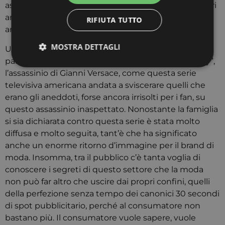
aspettiamo di vedere molti altri docufilm e molti altri
aneddoti interessanti sulla vita di stilistici, direttori
RIFIUTA TUTTO
artistici e molto altro.
MOSTRA DETTAGLI
Un ultimo esempio, “Spice story” che in realtà fa
parte la seconda stagione di “American Crime Story”,
l’assassinio di Gianni Versace, come questa serie
televisiva americana andata a sviscerare quelli che
Strettamente necessari
Targeting
erano gli aneddoti, forse ancora irrisolti per i fan, su
I cookie strettamente necessari consentono le
questo assassinio inaspettato. Nonostante la famiglia
funzionalità principali del sito web come l'accesso
si sia dichiarata contro questa serie è stata molto
dell'utente e la gestione dell'account. Il sito web non
può essere utilizzato correttamente senza i cookie
diffusa e molto seguita, tant’è che ha significato
strettamente necessari.
anche un enorme ritorno d’immagine per il brand di
Provider
/
moda. Insomma, tra il pubblico c’è tanta voglia di
Nome
Scadenza
Descrizio
Dominio
conoscere i segreti di questo settore che la moda
CookieScriptConsent
4
Questo co
CookieScript
non può far altro che uscire dai propri confini, quelli
settimane
viene
www.cuberadio.it
2 giorni
utilizzato 
della perfezione senza tempo dei canonici 30 secondi
servizio
di spot pubblicitario, perché al consumatore non
Cookie-
Script.co
bastano più. Il consumatore vuole sapere, vuole
ricordare 