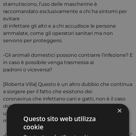
starnutiscono, l’uso delle mascherine è
raccomandato esclusivamente a chi ha sintomi per
evitare
di infettare gli altri e a chi accudisce le persone
ammalate, come gli operatori sanitari ma non
servono per proteggersi.
-Gli animali domestici possono contrarre l’infezione? E
in caso è possibile venga trasmessa ai
padroni o viceversa?
[Roberta Villa] Questo è un altro dubbio che continua
a sorgere per il fatto che esistono dei
coronavirus che infettano cani e gatti, non è il caso
del nuovo coronavirus che è tipicamente
×
umano; quindi, gli animali non possono contrarre la
Questo sito web utilizza
malattia ne trasmettercela.
cookie
-Ci sono differenze sostanziali che si possono “notare”