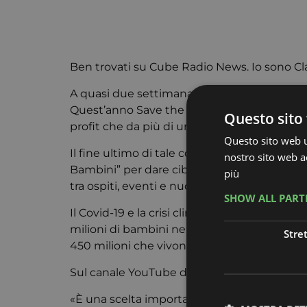
Ben trovati su Cube Radio News. Io sono Cla
A quasi due settimana dalla fine del festiva
Quest’anno Save the Children ha collaborat
Questo sito 
profit che da più di un secolo si batte per a
Questo sito web ut
Il fine ultimo di tale collaborazione è que
nostro sito web ac
Bambini” per dare cibo, possibilità d’istruz
più
tra ospiti, eventi e nuovi format, è stato q
SHOW ALL PAR
Il Covid-19 e la crisi climatica, infatti, han
milioni di bambini nel mondo: parliamo di piu
Stre
450 milioni che vivono in zone di conflitto,
Sul canale YouTube di IUSVE-CubeRadio è po
«È una scelta importantissima – afferma Pro