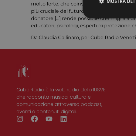
MOSTRA DET
molto forte, che coinvolge tutti attraverso l
più cruciale del futuro di milioni di bamb
donatore […] rende possibile che migliaia di
educatori, psicologi, esperti di protezione 
Da Claudia Gallinaro, per Cube Radio Venezia,
I cookie strettamente
dell'account. Il sito
Nome
CookieScriptConse
Cube Radio è la web radio dello IUSVE
che racconta musica, cultura e
comunicazione attraverso podcast,
eventi e contenuti digitali.