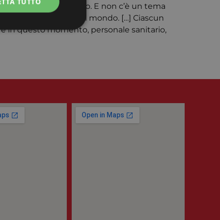
ETTA TUTTO
cruciali del nostro tempo. E non c’è un tema
iato in tanti posti del mondo. […] Ciascun
erve in questo momento, personale sanitario,
e la gestione
ie-Script.com per
 visitatori. È
ript.com funzioni