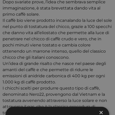
Dopo svariate prove, l’idea che sembrava semplice
immaginazione, è stata brevettata dando vita al
primo caffè solare.
Il caffè bio viene prodotto incanalando la luce del sole
nel punto di tostatura del chicco, grazie a 100 specchi
che danno vita all’eliostato che permette alla luce di
penetrare nel chicco di caffè crudo e vero, che in
pochi minuti viene tostato e cambia colore
ottenendo un marrone intenso, quello del classico
chicco che gli italiani conoscono.
Un’idea di grande risalto che nasce nel paese degli
amanti del caffè e che permette di ridurre le
emissioni di anidride carbonica di 400 kg per ogni
1.000 kg di caffè prodotto.
I chicchi scelti per produrre questo tipo di caffè,
denominato Nero22, provengono dal Vietnam e la
tostatura avvenendo attraverso la luce solare e non
attraverso il gas, che è la classica procedura di
×
tostatura, mette in risalto le qualità organolettiche