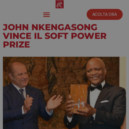
ACOLTA ORA
JOHN NKENGASONG
VINCE IL SOFT POWER
PRIZE
Agosto 31, 2021
4:02 pm