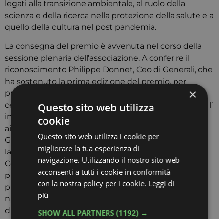
legati alla transizione ambientale, al ruolo della
scienza e della ricerca nella protezione della salute e a
quello della cultura nel post pandemia.
La consegna del premio è avvenuta nel corso della
sessione plenaria dell’associazione. A conferire il
riconoscimento Philippe Donnet, Ceo di Generali, che
ha sostenuto la prima edizione del premio, per
×
promuovere la scienza quale valore universale e a
celebrarne il ruolo fondamentale nella società. Dopo l’
Questo sito web utilizza
introduzione dello stesso Rutelli a dare il benvenuto
cookie
ai presenti è stato il presidente della Fondazione
Questo sito web utilizza i cookie per
Giorgio Cini, Giovanni Bazoli. Nella prima parte dei
migliorare la tua esperienza di
lavori e’ intervenuto, tra gli altri, l’assessore alla
navigazione. Utilizzando il nostro sito web
Coesione sociale del Comune di Venezia, mentre la
acconsenti a tutti i cookie in conformità
presidente del Senato, il ministro degli Esteri e il
con la nostra policy per i cookie.
Leggi di
presidente della commissione Esteri dell’Assemblea
più
nazionale francese hanno inviato dei videomessaggi
di congratulazioni. Al successivo dibattito, che ha
SHOW ALL PARTNERS
(1192) →